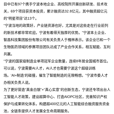
目中已有97个携手宁波本地企业、高校院所开展创新研发、技术攻
动
关，69个项目获资本投资，累计融资达32.8亿元，其中融资超亿元
态
的“明星项目”达13个。
“宁波当地的政策好，产业链资源也好，尤其是对这些走在行业前列
行
的新技术都非常欢迎。宁波有着得天独厚的优势。”宁波本土企业、
业
智昌科技集团股份有限公司有关负责人于槐林表示。该企业已和一个
生物医药领域的参赛项目团队达成了产业合作关系，相互赋能、互利
动
共赢。
态
“宁波的国家级制造业单项冠军企业数量，连续8年居全国城市首位。
可以说，宁波需要AI人才，AI人才也需要宁波这个超级训练
联
场。‘AI+制造’的碰撞，催生了智能制造的无限畅想。”宁波市委人才
系
办相关负责人说。
为了更好营造“真金白银”+“真心实意”的创新生态，宁波还专项出台人
我
工智能人才政策，建设超算中心、打造AIOPC社区，完善知识产权
们
保护与成果转化体系，构建超400亿元的人工智能综合融资服务资金
池，全链条提供人才发展全生命周期服务。
关