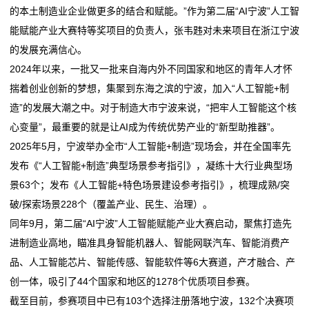
新
的本土制造业企业做更多的结合和赋能。”作为第二届“AI宁波”人工智
——石家庄先进
科学理解“保持制造业合理比重”
中
能赋能产业大赛特等奖项目的负责人，张韦韪对未来项目在浙江宁波
智邦国际墨工湖MES以“全流程管控、全系统协同”赋能
辉煌“十四五” 奋进石家庄｜向“智造”迈进 向“高端”升级
的发展充满信心。
企业智能制造
——石家庄先进
式
2024年以来，一批又一批来自海内外不同国家和地区的青年人才怀
改革创新双轮驱动 擦亮杭电制造金字招牌
智邦国际墨工湖MES以“全流程管控、全系统协同”赋能
家
揣着创业创新的梦想，集聚到东海之滨的宁波，加入“人工智能+制
制造强国：从规模领先到实力领跑
企业智能制造
造”的发展大潮之中。对于制造大市宁波来说，“把牢人工智能这个核
改革创新双轮驱动 擦亮杭电制造金字招牌
具
心变量”，最重要的就是让AI成为传统优势产业的“新型助推器”。
制造强国：从规模领先到实力领跑
2025年5月，宁波举办全市“人工智能+制造”现场会，并在全国率先
新
发布《“人工智能+制造”典型场景参考指引》，凝练十大行业典型场
闻
景63个；发布《人工智能+特色场景建设参考指引》，梳理成熟/突
破/探索场景228个（覆盖产业、民生、治理）。
动
同年9月，第二届“AI宁波”人工智能赋能产业大赛启动，聚焦打造先
态
进制造业高地，瞄准具身智能机器人、智能网联汽车、智能消费产
品、人工智能芯片、智能传感、智能软件等6大赛道，产才融合、产
公
创一体，吸引了44个国家和地区的1278个优质项目参赛。
司
截至目前，参赛项目中已有103个选择注册落地宁波，132个决赛项