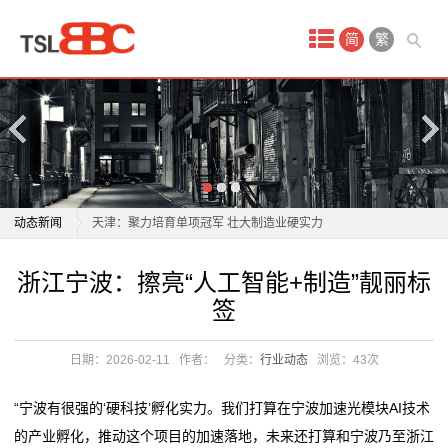
首
简
繁
页
产
品
中
浙江宁波：擦亮“人工智能+制造”靓丽标签
动态新闻
天津：聚力培育单项冠军 壮大制造业硬实力
心
全球瞭望丨肯尼亚媒体：中国出口增长是全球消费者对
浙江宁波：擦亮“人工智能+制造”靓丽标签
浙江宁波：擦亮“人工智能+制造”靓丽标
酒
中国制造的“信任投票”
天津：聚力培育单项冠军 壮大制造业硬实力
签
从“动起来”到“用起来”：先进制造迎来质变拐点丨前瞻专
全球瞭望丨肯尼亚媒体：中国出口增长是全球消费者对
店
题
中国制造的“信任投票”
日期：2026-02-11
作者：
分类：
行业动态
浏览：
43次
家
南京市师华制造有限公司成立 注册资本100万人民币
从“动起来”到“用起来”：先进制造迎来质变拐点丨前瞻专
科学理解“保持制造业合理比重”
题
具
“宁波有很强的‘硬科技’孵化实力。我们打算在宁波加速光模块AI技术
辉煌“十四五” 奋进石家庄｜向“智造”迈进 向“高端”升级
南京市师华制造有限公司成立 注册资本100万人民币
的产业孵化，推动这个项目的加速落地，未来还打算和宁波乃至浙江