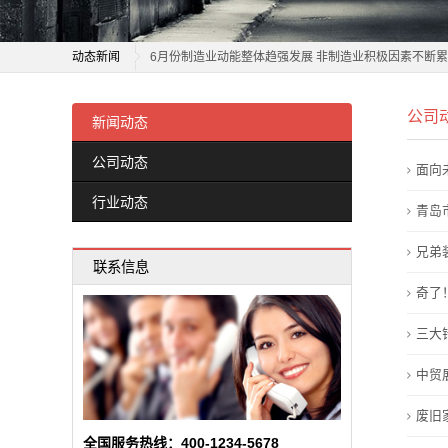
新
看供应链如何托起中国制造
中
动态新闻
6月份制造业动能整体趋强发展 非制造业积极因素不断
式
转型升级，持续增强中国制造竞争力
看供应链如何托起中国制造
公司
智联招聘苏州智能制造观察：机电协同重塑产线
6月份制造业动能整体趋强发展 非制造业积极因素不断
新闻动态
家
美妆制造重仓上海，欧洲客户锁死“沪产”严禁外发，巨
转型升级，持续增强中国制造竞争力
公司动态
具
面向
昌平区合成生物制造企业收入占北京一半以上
智联招聘苏州智能制造观察：机电协同重塑产线
行业动态
哈电汽轮机通过国家智能制造能力成熟度四级评估
美妆制造重仓上海，欧洲客户锁死“沪产”严禁外发，巨
青岛
新
武汉启动先进制造业倍增计划
昌平区合成生物制造企业收入占北京一半以上
兄弟
闻
联系信息
工信部将完善智能制造标准顶层设计
哈电汽轮机通过国家智能制造能力成熟度四级评估
奇了
动
「改革创新」朱宏任：解码制造强国的“韧性密码”与“升级
武汉启动先进制造业倍增计划
工信部将完善智能制造标准顶层设计
三大
态
「改革创新」朱宏任：解码制造强国的“韧性密码”与“升级
中贸
公
废旧
司
全国服务热线：400-1234-5678