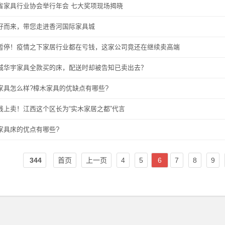
省家具行业协会举行年会 七大奖项现场揭晓
好而来，带您走进香河国际家具城
暂停！疫情之下家居行业都在亏钱，这家公司竟还在继续卖高端
城华宇家具全款买的床，配送时却被告知已卖出去？
家具怎么样?樟木家具的优缺点有哪些?
线上卖！江西这个区长为“实木家居之都”代言
家具床的优点有哪些?
344
首页
上一页
4
5
6
7
8
9