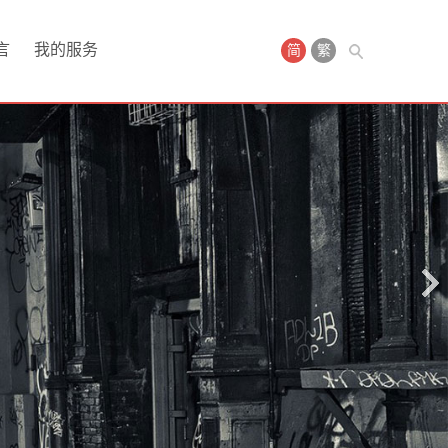
言
我的服务
简
繁