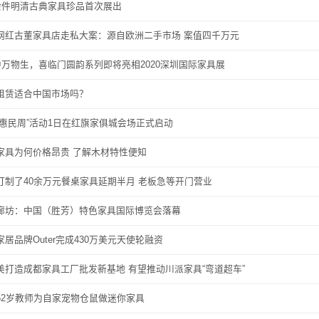
0余件明清古典家具珍品首次展出
网红古董家具店走私大案：源自欧洲二手市场 案值四千万元
”中万物生，喜临门圆韵系列即将亮相2020深圳国际家具展
租赁适合中国市场吗？
具惠民周”活动1日在红旗家俱城会场正式启动
家具为何价格昂贵 了解木材特性便知
订制了40余万元餐桌家具延期半月 老板急等开门营业
廊坊：中国（胜芳）特色家具国际博览会落幕
家居品牌Outer完成430万美元天使轮融资
美打造成都家具工厂批发新基地 有望推动川派家具“弯道超车”
52岁教师为自家宠物仓鼠做迷你家具