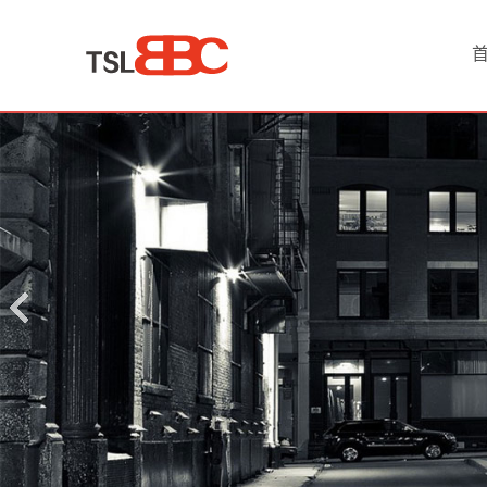
首
页
产
品
中
心
酒
店
家
具