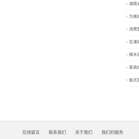
湖南
于
为美
我
消费
们
在诸
在
樟木
线
家具
留
板式
言
我
的
服
在线留言
联系我们
关于我们
我们的服务