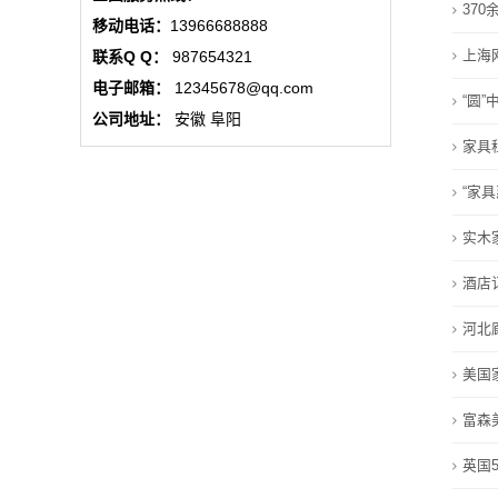
37
动
移动电话：
13966688888
上海
联系Q Q：
987654321
态
电子邮箱：
12345678@qq.com
“圆
行
公司地址：
安徽 阜阳
家具
业
“家
动
实木
态
酒店
联
河北
系
美国
我
富森
们
英国
关