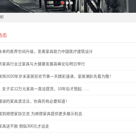
累积
动态
累积
头新锐们怎么不嫌贵了
未来的医养空间升级，圣奥家具助力中国医疗建筑设计
头新锐们怎么不嫌贵了
市家具行业泛家具与大健康发展高峰论坛明日举行
装饰2020年岁末家居狂欢节第一天精彩速递，家居潮趴先看为敬！
！女子买12万元家具一直没提货，10年后才想起……
路径”
错误的家具清洁法，你真的有必要知道！
路径”
展到顺德家协交流 为顺德家具提供更多展示机会
家具送不脱 倒贴300元才运走